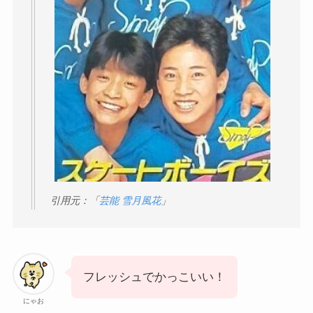
引用元：「
芸能 雪月風花
」
フレッシュでかっこいい！
にゃお