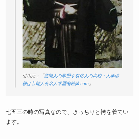
引用元：「
芸能人の学歴や有名人の高校・大学情
報は芸能人有名人学歴偏差値.com
」
七五三の時の写真なので、きっちりと袴を着てい
ます。