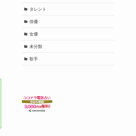
タレント
俳優
女優
未分類
歌手