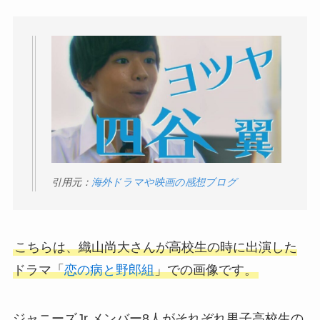
引用元：
海外ドラマや映画の感想ブログ
こちらは、織山尚大さんが高校生の時に出演した
ドラマ「
恋の病と野郎組
」での画像です。
ジャニーズJr.メンバー8人がそれぞれ男子高校生の