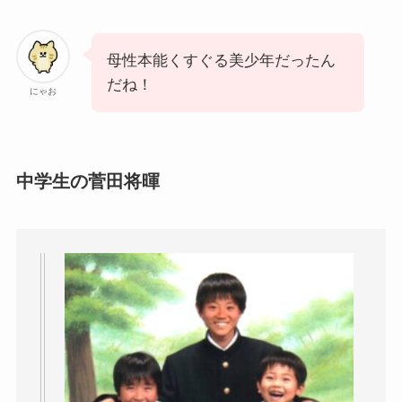
母性本能くすぐる美少年だったん
だね！
にゃお
中学生の菅田将暉