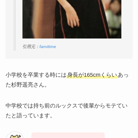
引用元：
famitime
小学校を卒業する時には
身長が165cmくらい
あっ
た杉野遥亮さん。
中学校では持ち前のルックスで後輩からモテてい
たと語っています。