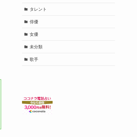
タレント
俳優
女優
未分類
歌手