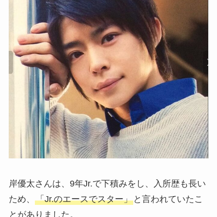
岸優太さんは、9年Jr.で下積みをし、入所歴も長い
ため、
「Jr.のエースでスター」
と言われていたこ
とがありました。