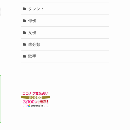
タレント
俳優
女優
未分類
歌手