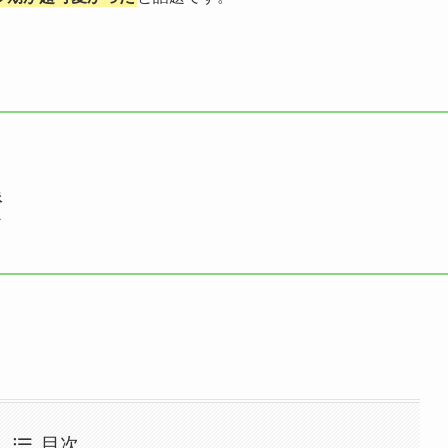
像
ド
目次