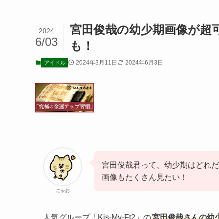
宮田俊哉の幼少期画像が超
2024
6/03
も！
2024年3月11日
2024年6月3日
アイドル
宮田俊哉君って、幼少期はどれだ
画像もたくさん見たい！
にゃお
人気グループ「Kis-My-Ft2」の
宮田俊哉さんの幼